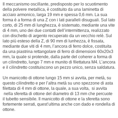
Il meccanismo oscillante, predisposto per lo scuotimento
della polvere metallica, è costituito da una laminetta di
acciaio armonico, larga 19 mm e spessa 0,6 mm. La sua
forma è a forma di una Z con i lati paralleli disuguali. Sul lato
corto, di 25 mm di lunghezza, è sistemato, mediante una vite
di 4 mm, uno dei due contatti dell’intermittenza, realizzato
con dischetto di argento recuperato da un vecchio relè. Sul
lato più esteso della Z, di 90 mm di lunhezza, è fissata,
mediante due viti di 4 mm, l’ancora di ferro dolce, costituita
da una piastrina rettangolare di ferro di dimensioni 60x20x3
mm, la quale si protende, dalla parte del coherer a forma di
un cilindretto, lungo 7 mm e munito di filettatura M4. L’ancora
e il cilindretto costituiscono un pezzo unico, senza saldatura.
Un manicotto di ottone lungo 15 mm si avvita, per metà, su
questo cilindretto e per l’altra metà su uno spezzone di asta
filettata di 4 mm di ottone, la quale, a sua volta, si avvita
nella sferetta di ottone del diametro di 13 mm che percuote
il tubetto sensibile. Il manicotto di ottone e la sferetta sono
fortemente serrati, quest’ultima anche con dado e rondella di
ottone.