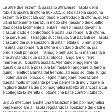
Le altre due estremità passano attraverso l’asola della
robusta piastra di ottone 90x50x5; dietro l’asola ciascuna
estremità è bloccata con dado e controdado di ottone, questi
ultimi fortemente serrati, in modo che nessuno dei quattro
dadi possa facilmente allentarsi. Verso l’asola davanti a
ciascun dado e controdado è posta una rondella di ottone,
che serve per il serraggio successivo. Sul davanti dell’asola,
ciascuno dei due spezzoni di asta filettata di 6 mm, porta
inserita una rondella di ottone e un dado di ottone, già
predisposti prima dell’infilaggio nell’ asola, in maniera tale
che avvitando i due dadi si blocca l’angolare di ferro
marrone sulla piastra asolata. Allentando leggermente
questi due dadi è possibile far traslare l’angolare di ferro e
quindi l’elettrocalamita del tremolo, ad esso solidale, lungo
l’ipotenusa del blocco di legno triangolare: operazione
questa molto importante perché permette di individuare la
migliore distanza dei poli magnetici rispetto all’ancora a cui
è collegata la sferetta di ottone che batte contro il tubetto.
Si può effettuare anche una traslazione dei poli magnetici
perpendicolare all’asola regolando la posizione dei dadi e