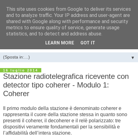
This site uses cookies from Google to deliver its services
LA STANZA DEI BACHI di
and to analyze traffic. Your IP address and user-agent are
shared with Google along with performance and security
Luigi Farano
metrics to ensure quality of service, generate usage
statistics, and to detect and address abuse.
Guglielmo Marconi e l’invenzione della telegrafia senza fili
LEARN MORE
GOT IT
▼
16 luglio 2014
Stazione radiotelegrafica ricevente con
detector tipo coherer - Modulo 1:
Coherer
Il primo modulo della stazione è denominato coherer e
rappresenta il cuore della stazione stessa in quanto sono
presenti il coherer, il decoherer e il relè polarizzato: tre
dispositivi veramente fondamentali per la sensibilità e
l’affidabilità dell’intera stazione.