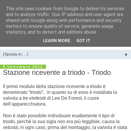
This site uses cookies from Google to deliver its services
LA STANZA DEI BACHI di
and to analyze traffic. Your IP address and user-agent are
shared with Google along with performance and security
Luigi Farano
metrics to ensure quality of service, generate usage
statistics, and to detect and address abuse.
Guglielmo Marconi e l’invenzione della telegrafia senza fili
LEARN MORE
GOT IT
▼
9 settembre 2012
Stazione ricevente a triodo - Triodo
Il primo modulo della stazione ricevente a triodo è
denominato “triodo”, in quanto su di esso è installata la
valvola a tre elettrodi di Lee De Forest, il cuore
dell’apparecchiatura.
Non è stato possibile individuare esattamente il tipo di
triodo, perché la sua sigla non era più leggibile, causa la
vetustà; in ogni caso, prima del montaggio, la valvola è stata