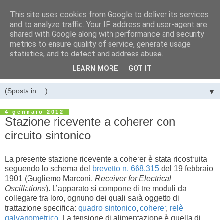
This site uses cookies from Google to deliver its services
LA STANZA DEI BACHI di
and to analyze traffic. Your IP address and user-agent are
shared with Google along with performance and security
Luigi Farano
metrics to ensure quality of service, generate usage
statistics, and to detect and address abuse.
Guglielmo Marconi e l’invenzione della telegrafia senza fili
LEARN MORE
GOT IT
▼
4 gennaio 2012
Stazione ricevente a coherer con
circuito sintonico
La presente stazione ricevente a coherer è stata ricostruita
seguendo lo schema del
brevetto n. 668,315
del 19 febbraio
1901 (Gugliemo Marconi,
Receiver for Electrical
Oscillations
). L’apparato si compone di tre moduli da
collegare tra loro, ognuno dei quali sarà oggetto di
trattazione specifica:
quadro sintonico
,
coherer
,
relè
galvanometrico
. La tensione di alimentazione è quella di